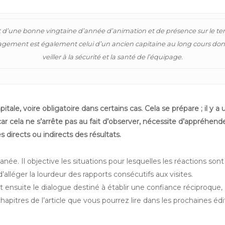
uit d’une bonne vingtaine d’année d’animation et de présence sur le ter
ngagement est également celui d’un ancien capitaine au long cours don
veiller à la sécurité et la santé de l’équipage.
apitale, voire obligatoire dans certains cas. Cela se prépare ; il 
ar cela ne s’arrête pas au fait d’observer, nécessite d’appréhend
s directs ou indirects des résultats.
née. Il objective les situations pour lesquelles les réactions son
’alléger la lourdeur des rapports consécutifs aux visites.
et ensuite le dialogue destiné à établir une confiance réciproque,
chapitres de l’article que vous pourrez lire dans les prochaines 