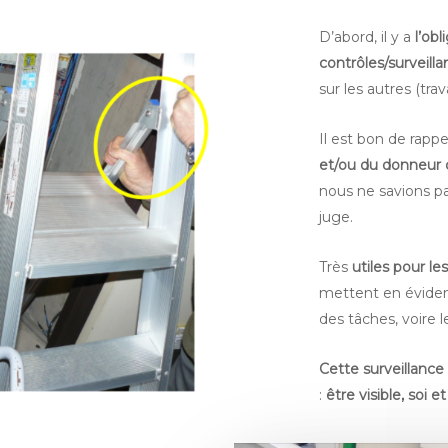
D’abord, il y a
l’obl
contrôles/surveill
sur les autres (tra
Il est bon de rapp
et/ou du donneur d
nous ne savions pa
juge.
Très
utiles pour les
mettent en évidenc
des tâches, voire
Cette surveillance
:
être visible, soi e