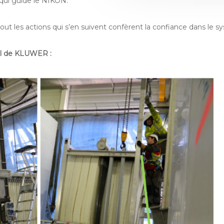
e qui guide le NIKON.
rtout les actions qui s’en suivent confèrent la confiance dans le sy
tral de KLUWER :