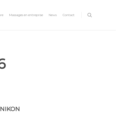
ure
Massages en entreprise
News
Contact
6
n NIKON