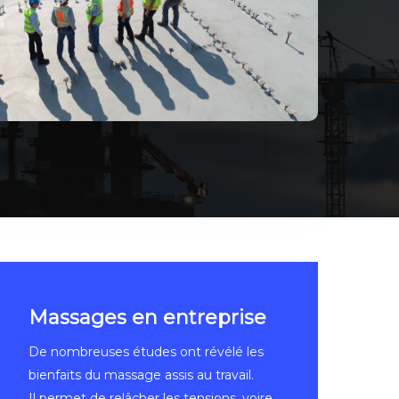
Massages en entreprise
De nombreuses études ont révélé les
bienfaits du massage assis au travail.
Il permet de relâcher les tensions, voire