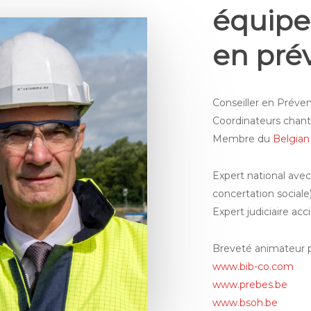
équipe 
en pré
Conseiller en Préven
Coordinateurs chant
Membre du
Belgian
Expert national ave
concertation sociale
Expert judiciaire acc
Breveté animateur 
www.bib-co.com
www.prebes.be
www.bsoh.be