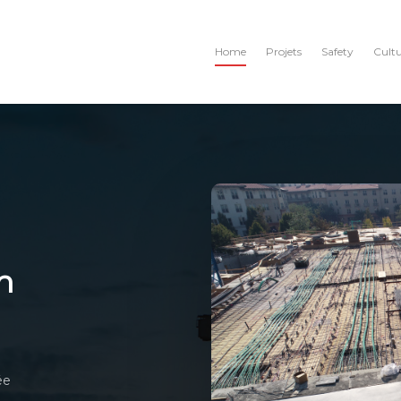
Home
Projets
Safety
Cult
n
ée