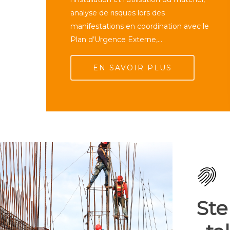
analyse de risques lors des
manifestations en coordination avec le
Plan d’Urgence Externe,…
EN SAVOIR PLUS
Ste