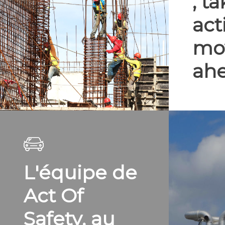
, t
act
mov
ah
L'équipe de
Act Of
Safety, au