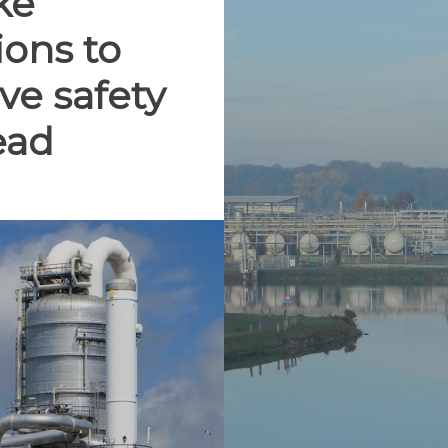
ake
ions to
e safety
ead